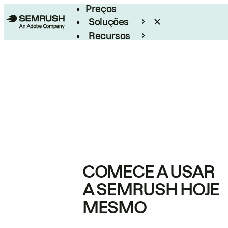
Preços
Soluções
Recursos
Empresarial
COMECE A USAR
A SEMRUSH HOJE
MESMO