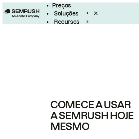
Preços
Soluções
Recursos
Empresarial
COMECE A USAR
A SEMRUSH HOJE
MESMO