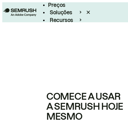
Preços
Soluções
Recursos
Empresarial
COMECE A USAR
A SEMRUSH HOJE
MESMO