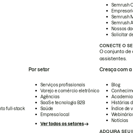
Semrush 
Empresari
Semrush 
Semrush A
Nossos da
Solicitar 
CONECTE O SE
O conjunto de 
assistentes.
Por setor
Cresça com a
Serviços profissionais
Blog
Varejo e comércio eletrônico
Conhecim
Agências
Academia
SaaS e tecnologia B2B
Histórias 
to full-stack
Saúde
Índice de v
Empresa local
Webinário
Notícias
Ver todos os setores
ADQUIRA SEU