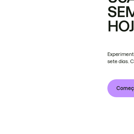
SE
HO
Experiment
sete dias. 
Começa