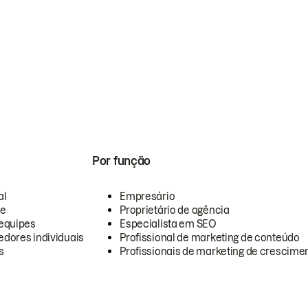
Por função
al
Empresário
te
Proprietário de agência
equipes
Especialista em SEO
dores individuais
Profissional de marketing de conteúdo
s
Profissionais de marketing de crescimen