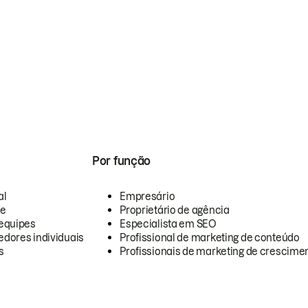
Por função
al
Empresário
te
Proprietário de agência
equipes
Especialista em SEO
dores individuais
Profissional de marketing de conteúdo
s
Profissionais de marketing de crescimen