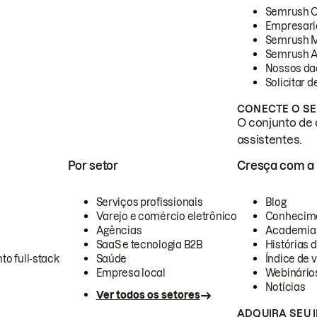
Semrush 
Empresari
Semrush 
Semrush A
Nossos da
Solicitar 
CONECTE O SE
O conjunto de 
assistentes.
Por setor
Cresça com a
Serviços profissionais
Blog
Varejo e comércio eletrônico
Conhecim
Agências
Academia
SaaS e tecnologia B2B
Histórias 
to full-stack
Saúde
Índice de v
Empresa local
Webinário
Notícias
Ver todos os setores
ADQUIRA SEU