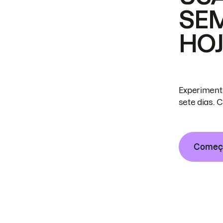
SE
HO
Experiment
sete dias. 
Começa