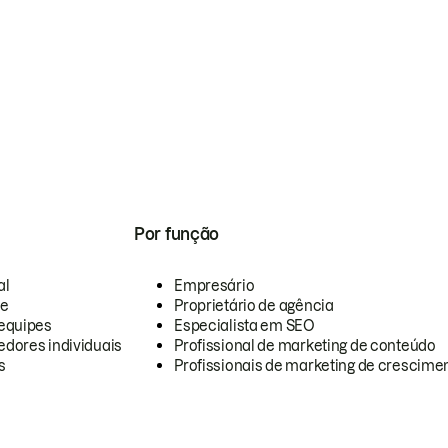
Por função
al
Empresário
te
Proprietário de agência
equipes
Especialista em SEO
dores individuais
Profissional de marketing de conteúdo
s
Profissionais de marketing de crescimen