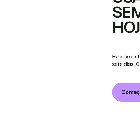
SE
HO
Experiment
sete dias. 
Começa