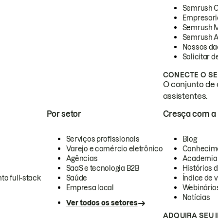
Semrush 
Empresari
Semrush 
Semrush A
Nossos da
Solicitar 
CONECTE O SE
O conjunto de 
assistentes.
Por setor
Cresça com a
Serviços profissionais
Blog
Varejo e comércio eletrônico
Conhecim
Agências
Academia
SaaS e tecnologia B2B
Histórias 
to full-stack
Saúde
Índice de v
Empresa local
Webinário
Notícias
Ver todos os setores
ADQUIRA SEU