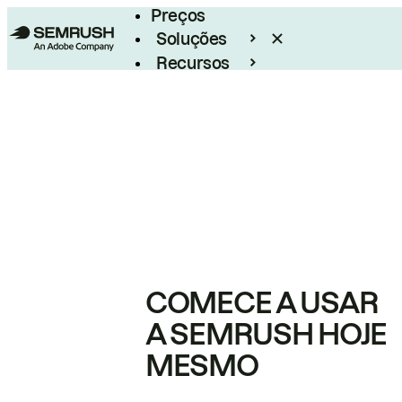
Preços
Soluções
Recursos
Empresarial
COMECE A USAR
A SEMRUSH HOJE
MESMO