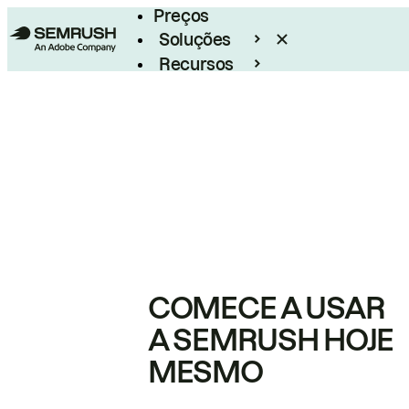
Preços
Soluções
Recursos
Empresarial
COMECE A USAR
A SEMRUSH HOJE
MESMO