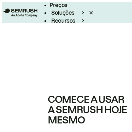
Preços
Soluções
Recursos
Empresarial
COMECE A USAR
A SEMRUSH HOJE
MESMO