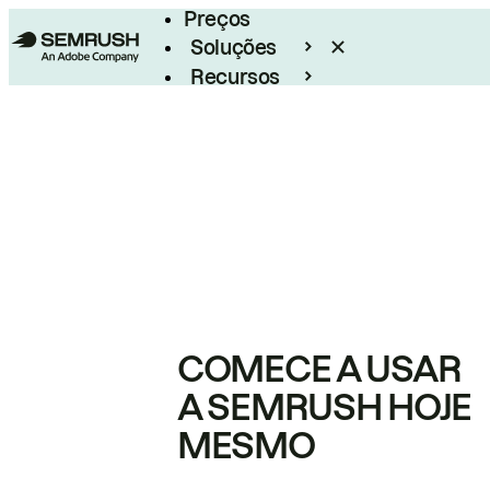
Preços
Soluções
Recursos
Empresarial
COMECE A USAR
A SEMRUSH HOJE
MESMO