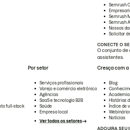
Semrush 
Empresari
Semrush 
Semrush A
Nossos da
Solicitar 
CONECTE O SE
O conjunto de 
assistentes.
Por setor
Cresça com a
Serviços profissionais
Blog
Varejo e comércio eletrônico
Conhecim
Agências
Academia
SaaS e tecnologia B2B
Histórias 
to full-stack
Saúde
Índice de v
Empresa local
Webinário
Notícias
Ver todos os setores
ADQUIRA SEU