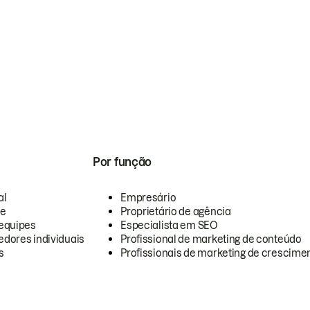
Por função
al
Empresário
te
Proprietário de agência
equipes
Especialista em SEO
dores individuais
Profissional de marketing de conteúdo
s
Profissionais de marketing de crescimen