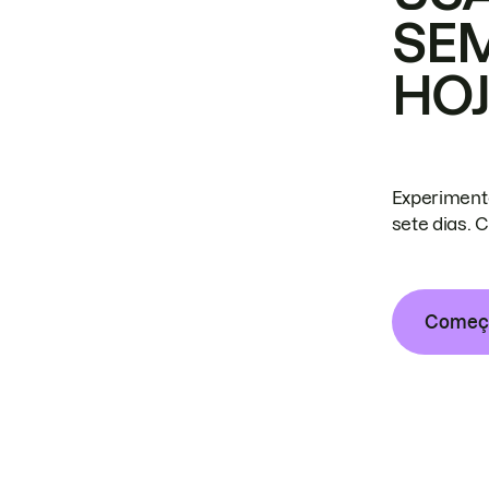
SE
HO
Experiment
sete dias. 
Começa