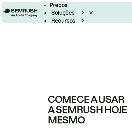
Preços
Soluções
Recursos
Empresarial
COMECE A USAR
A SEMRUSH HOJE
MESMO