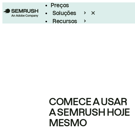
Preços
Soluções
Recursos
Empresarial
COMECE A USAR
A SEMRUSH HOJE
MESMO