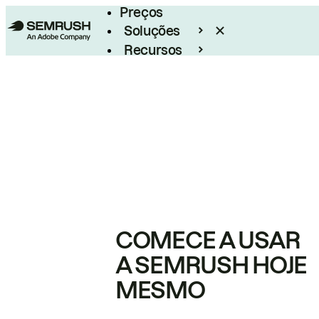
Preços
Soluções
Recursos
Empresarial
COMECE A USAR
A SEMRUSH HOJE
MESMO