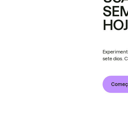
SE
HO
Experiment
sete dias. 
Começa