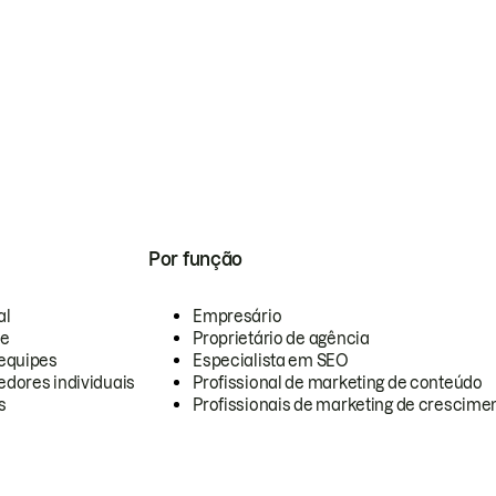
Por função
al
Empresário
te
Proprietário de agência
equipes
Especialista em SEO
dores individuais
Profissional de marketing de conteúdo
s
Profissionais de marketing de crescimen