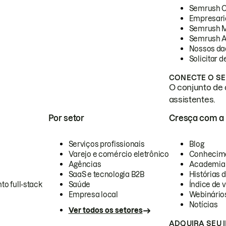
Semrush 
Empresari
Semrush 
Semrush A
Nossos da
Solicitar 
CONECTE O SE
O conjunto de 
assistentes.
Por setor
Cresça com a
Serviços profissionais
Blog
Varejo e comércio eletrônico
Conhecim
Agências
Academia
SaaS e tecnologia B2B
Histórias 
to full-stack
Saúde
Índice de v
Empresa local
Webinário
Notícias
Ver todos os setores
ADQUIRA SEU