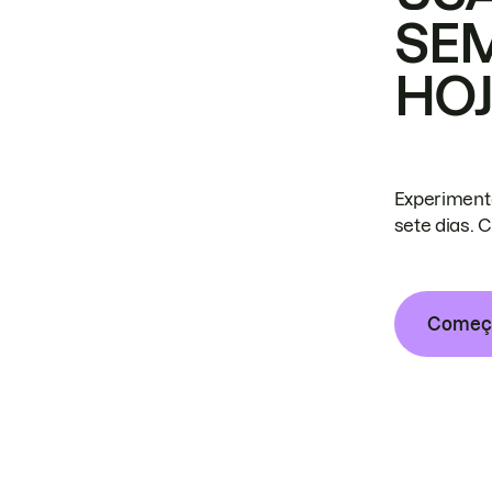
SE
HO
Experiment
sete dias. 
Começa