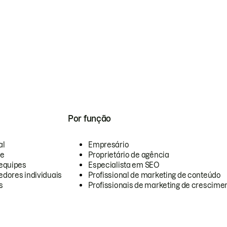
Por função
al
Empresário
te
Proprietário de agência
equipes
Especialista em SEO
dores individuais
Profissional de marketing de conteúdo
s
Profissionais de marketing de crescimen