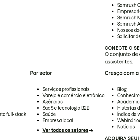
Semrush 
Empresari
Semrush 
Semrush A
Nossos da
Solicitar 
CONECTE O SE
O conjunto de 
assistentes.
Por setor
Cresça com a
Serviços profissionais
Blog
Varejo e comércio eletrônico
Conhecim
Agências
Academia
SaaS e tecnologia B2B
Histórias 
to full-stack
Saúde
Índice de v
Empresa local
Webinário
Notícias
Ver todos os setores
ADQUIRA SEU