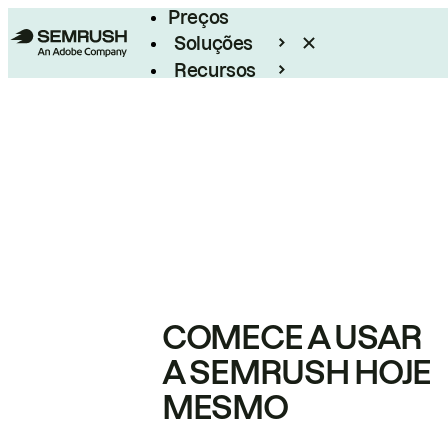
Preços
Soluções
Recursos
Empresarial
COMECE A USAR
A SEMRUSH HOJE
MESMO