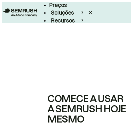
Preços
Soluções
Recursos
Empresarial
COMECE A USAR
A SEMRUSH HOJE
MESMO