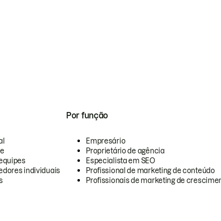
Por função
al
Empresário
te
Proprietário de agência
equipes
Especialista em SEO
dores individuais
Profissional de marketing de conteúdo
s
Profissionais de marketing de crescimen