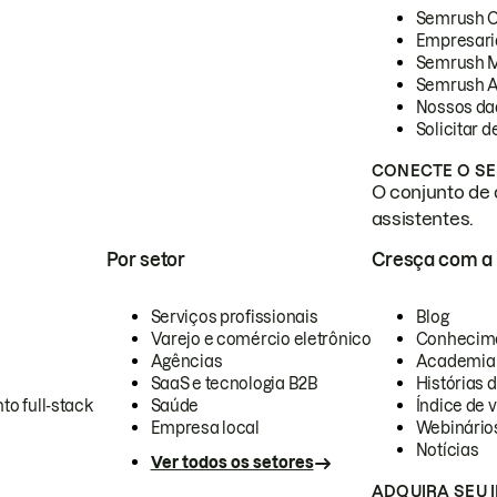
Semrush 
Empresari
Semrush 
Semrush A
Nossos da
Solicitar 
CONECTE O SE
O conjunto de 
assistentes.
Por setor
Cresça com a
Serviços profissionais
Blog
Varejo e comércio eletrônico
Conhecim
Agências
Academia
SaaS e tecnologia B2B
Histórias 
to full-stack
Saúde
Índice de v
Empresa local
Webinário
Notícias
Ver todos os setores
ADQUIRA SEU