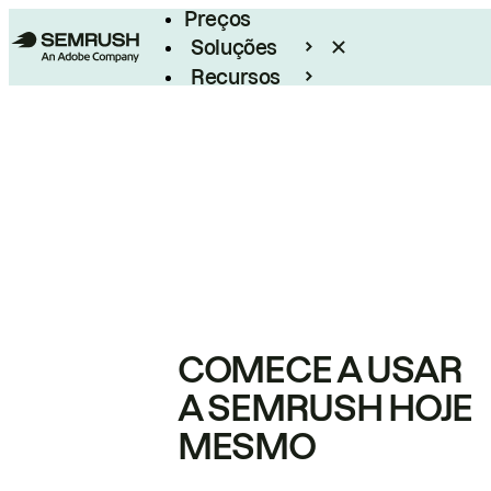
Preços
Soluções
Recursos
Empresarial
COMECE A USAR
A SEMRUSH HOJE
MESMO