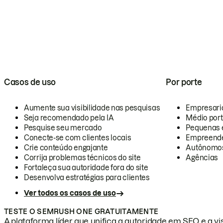
Casos de uso
Por porte
Aumente sua visibilidade nas pesquisas
Empresari
Seja recomendado pela IA
Médio por
Pesquise seu mercado
Pequenas 
Conecte-se com clientes locais
Empreende
Crie conteúdo engajante
Autônomo
Corrija problemas técnicos do site
Agências
Fortaleça sua autoridade fora do site
Desenvolva estratégias para clientes
Ver todos os casos de uso
TESTE O SEMRUSH ONE GRATUITAMENTE
A plataforma líder que unifica a autoridade em SEO e a vis