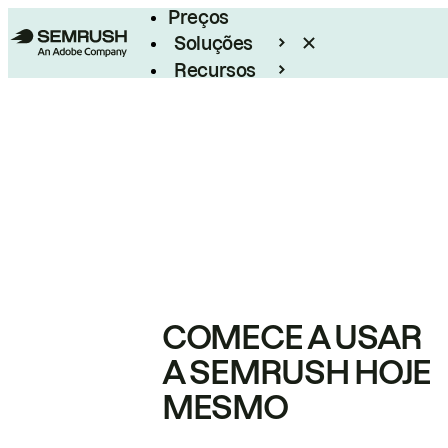
Preços
Soluções
Recursos
Empresarial
COMECE A USAR
A SEMRUSH HOJE
MESMO