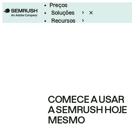
Preços
Soluções
Recursos
Empresarial
COMECE A USAR
A SEMRUSH HOJE
MESMO