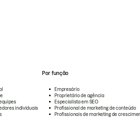
Por função
al
Empresário
te
Proprietário de agência
equipes
Especialista em SEO
dores individuais
Profissional de marketing de conteúdo
s
Profissionais de marketing de crescimen