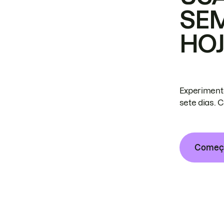
SE
HO
Experiment
sete dias. 
Começa