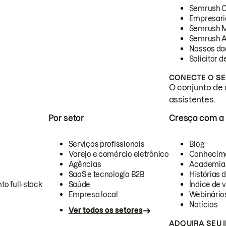
Semrush 
Empresari
Semrush 
Semrush A
Nossos da
Solicitar 
CONECTE O SE
O conjunto de 
assistentes.
Por setor
Cresça com a
Serviços profissionais
Blog
Varejo e comércio eletrônico
Conhecim
Agências
Academia
SaaS e tecnologia B2B
Histórias 
to full-stack
Saúde
Índice de v
Empresa local
Webinário
Notícias
Ver todos os setores
ADQUIRA SEU