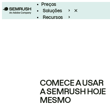
Preços
Soluções
Recursos
Empresarial
COMECE A USAR
A SEMRUSH HOJE
MESMO