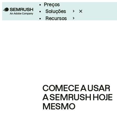
Preços
Soluções
Recursos
Empresarial
COMECE A USAR
A SEMRUSH HOJE
MESMO