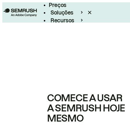
Preços
Soluções
Recursos
Empresarial
COMECE A USAR
A SEMRUSH HOJE
MESMO