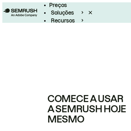
Preços
Soluções
Recursos
Empresarial
COMECE A USAR
A SEMRUSH HOJE
MESMO