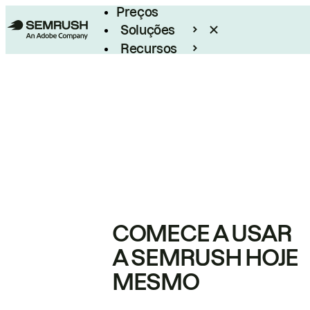
Preços
Soluções
Recursos
Empresarial
COMECE A USAR
A SEMRUSH HOJE
MESMO