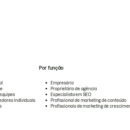
Por função
al
Empresário
te
Proprietário de agência
equipes
Especialista em SEO
dores individuais
Profissional de marketing de conteúdo
s
Profissionais de marketing de crescimen