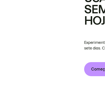
SE
HO
Experiment
sete dias. 
Começa