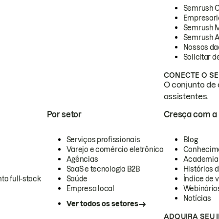
Semrush 
Empresari
Semrush 
Semrush A
Nossos da
Solicitar 
CONECTE O SE
O conjunto de 
assistentes.
Por setor
Cresça com a
Serviços profissionais
Blog
Varejo e comércio eletrônico
Conhecim
Agências
Academia
SaaS e tecnologia B2B
Histórias 
to full-stack
Saúde
Índice de v
Empresa local
Webinário
Notícias
Ver todos os setores
ADQUIRA SEU