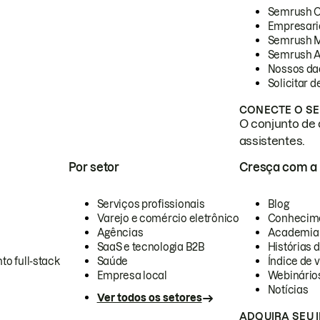
Semrush 
Empresari
Semrush 
Semrush A
Nossos da
Solicitar 
CONECTE O SE
O conjunto de 
assistentes.
Por setor
Cresça com a
Serviços profissionais
Blog
Varejo e comércio eletrônico
Conhecim
Agências
Academia
SaaS e tecnologia B2B
Histórias 
to full-stack
Saúde
Índice de v
Empresa local
Webinário
Notícias
Ver todos os setores
ADQUIRA SEU