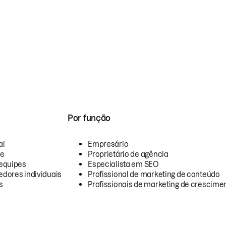
Por função
al
Empresário
te
Proprietário de agência
equipes
Especialista em SEO
dores individuais
Profissional de marketing de conteúdo
s
Profissionais de marketing de crescimen