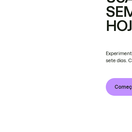
SE
HO
Experiment
sete dias. 
Começa