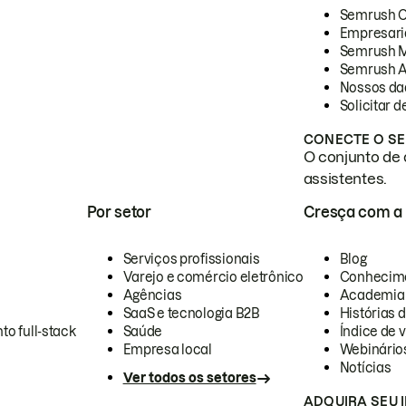
Semrush 
Empresari
Semrush 
Semrush A
Nossos da
Solicitar 
CONECTE O SE
O conjunto de 
assistentes.
Por setor
Cresça com a
Serviços profissionais
Blog
Varejo e comércio eletrônico
Conhecim
Agências
Academia
SaaS e tecnologia B2B
Histórias 
to full-stack
Saúde
Índice de v
Empresa local
Webinário
Notícias
Ver todos os setores
ADQUIRA SEU