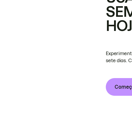
SE
HO
Experiment
sete dias. 
Começa