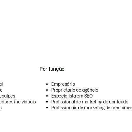
Por função
al
Empresário
te
Proprietário de agência
equipes
Especialista em SEO
dores individuais
Profissional de marketing de conteúdo
s
Profissionais de marketing de crescimen