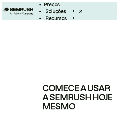
Preços
Soluções
Recursos
Empresarial
COMECE A USAR
A SEMRUSH HOJE
MESMO