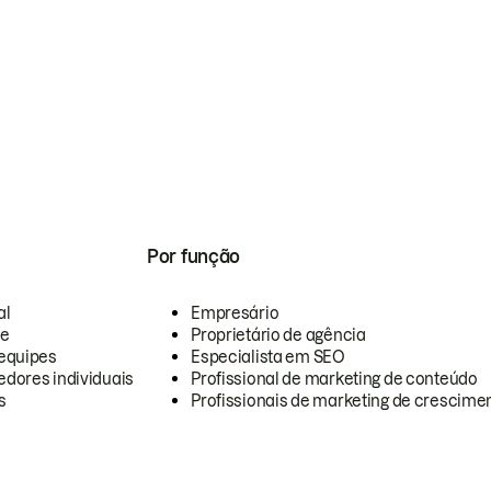
Por função
al
Empresário
te
Proprietário de agência
equipes
Especialista em SEO
dores individuais
Profissional de marketing de conteúdo
s
Profissionais de marketing de crescimen