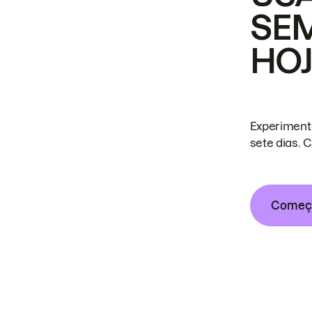
SE
HO
Experiment
sete dias. 
Começa