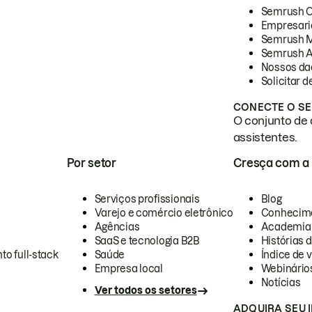
Semrush 
Empresari
Semrush 
Semrush A
Nossos da
Solicitar 
CONECTE O SE
O conjunto de 
assistentes.
Por setor
Cresça com a
Serviços profissionais
Blog
Varejo e comércio eletrônico
Conhecim
Agências
Academia
SaaS e tecnologia B2B
Histórias 
to full-stack
Saúde
Índice de v
Empresa local
Webinário
Notícias
Ver todos os setores
ADQUIRA SEU