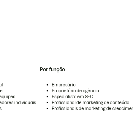
Por função
al
Empresário
te
Proprietário de agência
equipes
Especialista em SEO
dores individuais
Profissional de marketing de conteúdo
s
Profissionais de marketing de crescimen