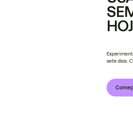
SE
HO
Experiment
sete dias. 
Começa