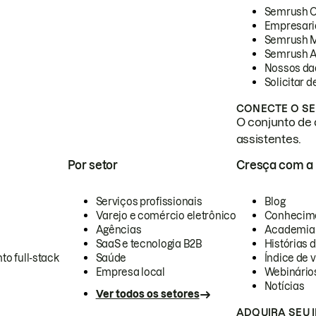
Semrush 
Empresari
Semrush 
Semrush A
Nossos da
Solicitar 
CONECTE O SE
O conjunto de 
assistentes.
Por setor
Cresça com a
Serviços profissionais
Blog
Varejo e comércio eletrônico
Conhecim
Agências
Academia
SaaS e tecnologia B2B
Histórias 
to full-stack
Saúde
Índice de v
Empresa local
Webinário
Notícias
Ver todos os setores
ADQUIRA SEU