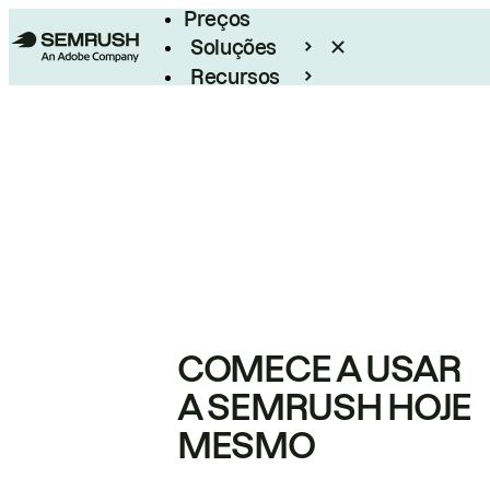
Preços
Soluções
Recursos
Empresarial
COMECE A USAR
A SEMRUSH HOJE
MESMO