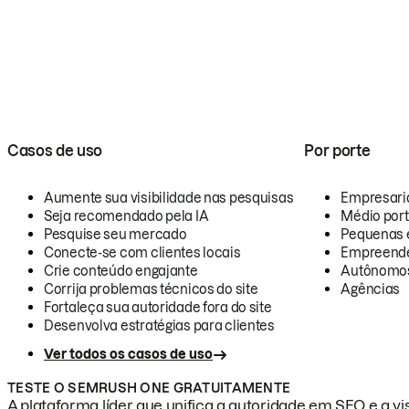
Casos de uso
Por porte
Aumente sua visibilidade nas pesquisas
Empresari
Seja recomendado pela IA
Médio por
Pesquise seu mercado
Pequenas 
Conecte-se com clientes locais
Empreende
Crie conteúdo engajante
Autônomo
Corrija problemas técnicos do site
Agências
Fortaleça sua autoridade fora do site
Desenvolva estratégias para clientes
Ver todos os casos de uso
TESTE O SEMRUSH ONE GRATUITAMENTE
A plataforma líder que unifica a autoridade em SEO e a vis