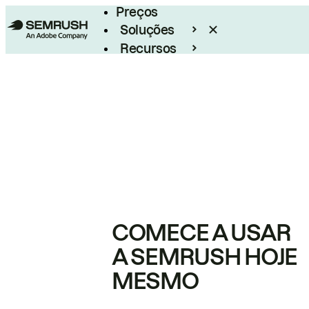
Preços
Soluções
Recursos
Empresarial
COMECE A USAR
A SEMRUSH HOJE
MESMO