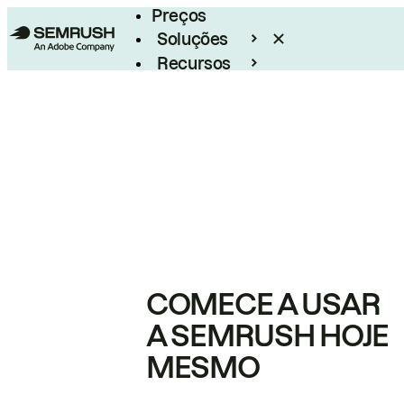
Preços
Soluções
Recursos
Empresarial
COMECE A USAR
A SEMRUSH HOJE
MESMO