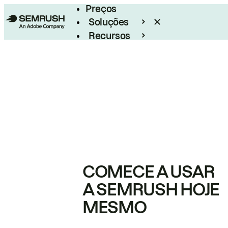
Preços
Soluções
Recursos
Empresarial
COMECE A USAR
A SEMRUSH HOJE
MESMO