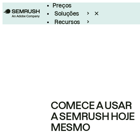
Preços
Soluções
Recursos
Empresarial
COMECE A USAR
A SEMRUSH HOJE
MESMO