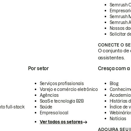
Semrush 
Empresari
Semrush 
Semrush A
Nossos da
Solicitar 
CONECTE O SE
O conjunto de 
assistentes.
Por setor
Cresça com a
Serviços profissionais
Blog
Varejo e comércio eletrônico
Conhecim
Agências
Academia
SaaS e tecnologia B2B
Histórias 
to full-stack
Saúde
Índice de v
Empresa local
Webinário
Notícias
Ver todos os setores
ADQUIRA SEU