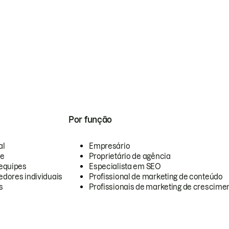
Por função
al
Empresário
te
Proprietário de agência
equipes
Especialista em SEO
dores individuais
Profissional de marketing de conteúdo
s
Profissionais de marketing de crescimen