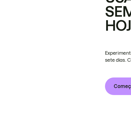
SE
HO
Experiment
sete dias. 
Começa