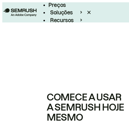
Preços
Soluções
Recursos
Empresarial
COMECE A USAR
A SEMRUSH HOJE
MESMO