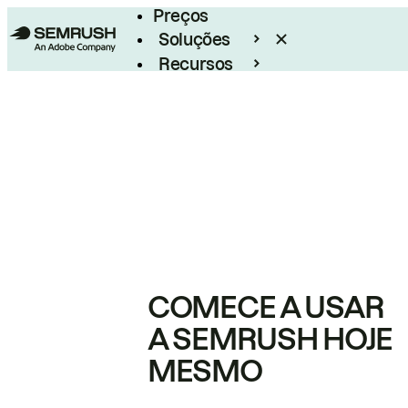
Preços
Soluções
Recursos
Empresarial
COMECE A USAR
A SEMRUSH HOJE
MESMO