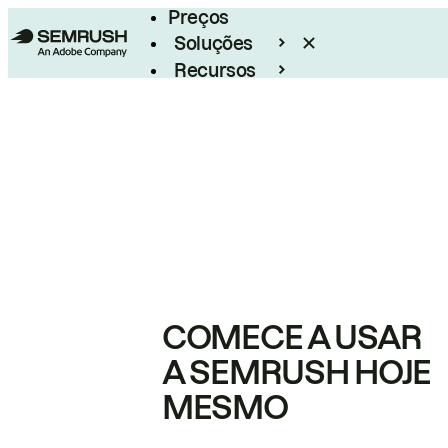
Preços
Soluções
Recursos
Empresarial
COMECE A USAR
A SEMRUSH HOJE
MESMO