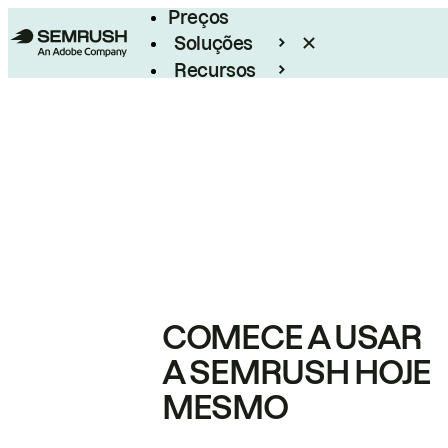
Preços
Soluções
Recursos
Empresarial
COMECE A USAR
A SEMRUSH HOJE
MESMO