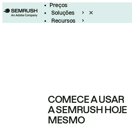
Preços
Soluções
Recursos
Empresarial
COMECE A USAR
A SEMRUSH HOJE
MESMO