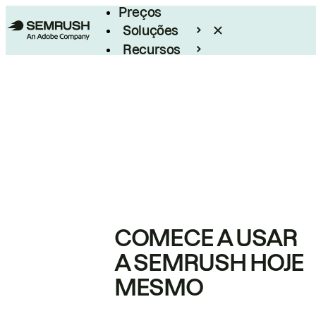
Preços
Soluções
Recursos
Empresarial
COMECE A USAR
A SEMRUSH HOJE
MESMO