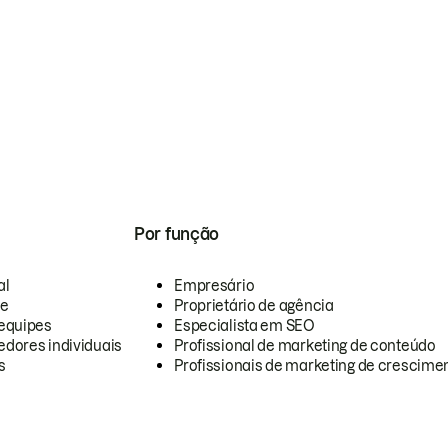
Por função
al
Empresário
te
Proprietário de agência
equipes
Especialista em SEO
dores individuais
Profissional de marketing de conteúdo
s
Profissionais de marketing de crescimen