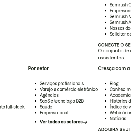
Semrush 
Empresari
Semrush 
Semrush A
Nossos da
Solicitar 
CONECTE O SE
O conjunto de 
assistentes.
Por setor
Cresça com a
Serviços profissionais
Blog
Varejo e comércio eletrônico
Conhecim
Agências
Academia
SaaS e tecnologia B2B
Histórias 
to full-stack
Saúde
Índice de v
Empresa local
Webinário
Notícias
Ver todos os setores
ADQUIRA SEU