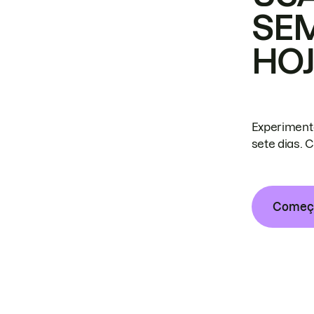
SE
HO
Experiment
sete dias. 
Começa