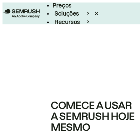
Preços
Soluções
Recursos
Empresarial
COMECE A USAR
A SEMRUSH HOJE
MESMO